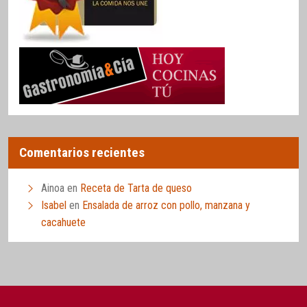
Comentarios recientes
Ainoa
en
Receta de Tarta de queso
Isabel
en
Ensalada de arroz con pollo, manzana y
cacahuete