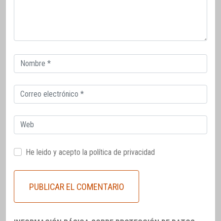
Correo
electrónico
Correo
electrónico
Web
He leido y acepto la
política de privacidad