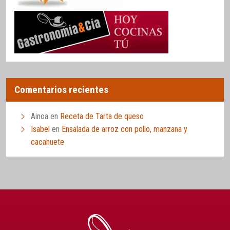
Comentarios recientes
Ainoa
en
Receta de Tarta de queso
Isabel
en
Ensalada de arroz con pollo, manzana y
cacahuete