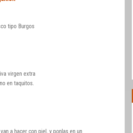
co tipo Burgos
n
iva virgen extra
o en taquitos.
 van a hacer con piel, y ponlas en un