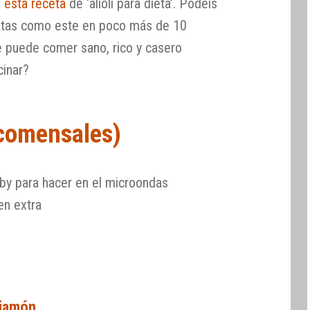
n
esta receta
de ‘alioli para dieta’. Podéis
tatas como este en poco más de 10
e puede comer sano, rico y casero
cinar?
 comensales)
by para hacer en el microondas
en extra
 jamón