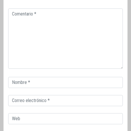
Comentario
Correo
electrónico
Correo
electrónico
Web