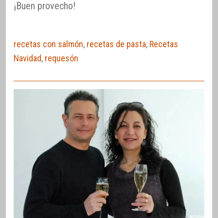
¡Buen provecho!
recetas con salmón
,
recetas de pasta
,
Recetas
Navidad
,
requesón