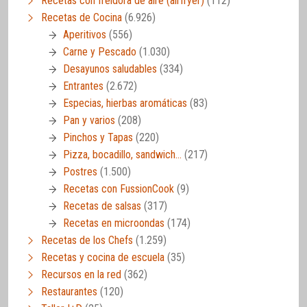
Recetas con freidora de aire (airfryer)
(112)
Recetas de Cocina
(6.926)
Aperitivos
(556)
Carne y Pescado
(1.030)
Desayunos saludables
(334)
Entrantes
(2.672)
Especias, hierbas aromáticas
(83)
Pan y varios
(208)
Pinchos y Tapas
(220)
Pizza, bocadillo, sandwich…
(217)
Postres
(1.500)
Recetas con FussionCook
(9)
Recetas de salsas
(317)
Recetas en microondas
(174)
Recetas de los Chefs
(1.259)
Recetas y cocina de escuela
(35)
Recursos en la red
(362)
Restaurantes
(120)