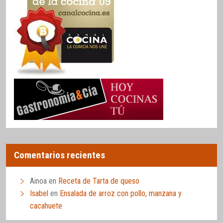
Comentarios recientes
Ainoa
en
Receta de Tarta de queso
Isabel
en
Ensalada de arroz con pollo, manzana y
cacahuete