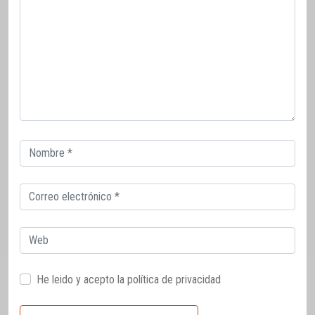
Correo
electrónico
Correo
electrónico
Web
He leido y acepto la
política de privacidad