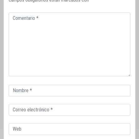
Comentario
Correo
electrónico
Correo
electrónico
Web