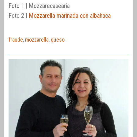
Foto 1 | Mozzarecasearia
Foto 2 |
Mozzarella marinada con albahaca
fraude
,
mozzarella
,
queso