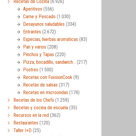
Recetas de Cocina
(6.926)
Aperitivos
(556)
Carne y Pescado
(1.030)
Desayunos saludables
(334)
Entrantes
(2.672)
Especias, hierbas aromáticas
(83)
Pan y varios
(208)
Pinchos y Tapas
(220)
Pizza, bocadillo, sandwich…
(217)
Postres
(1.500)
Recetas con FussionCook
(9)
Recetas de salsas
(317)
Recetas en microondas
(174)
Recetas de los Chefs
(1.259)
Recetas y cocina de escuela
(35)
Recursos en la red
(362)
Restaurantes
(120)
Taller I+D
(25)