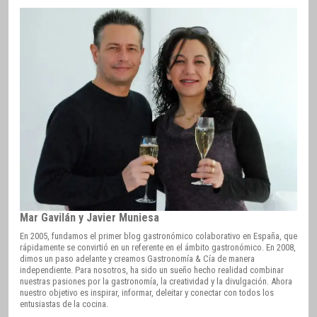
Mar Gavilán y Javier Muniesa
En 2005, fundamos el primer blog gastronómico colaborativo en España, que
rápidamente se convirtió en un referente en el ámbito gastronómico. En 2008,
dimos un paso adelante y creamos Gastronomía & Cía de manera
independiente. Para nosotros, ha sido un sueño hecho realidad combinar
nuestras pasiones por la gastronomía, la creatividad y la divulgación. Ahora
nuestro objetivo es inspirar, informar, deleitar y conectar con todos los
entusiastas de la cocina.