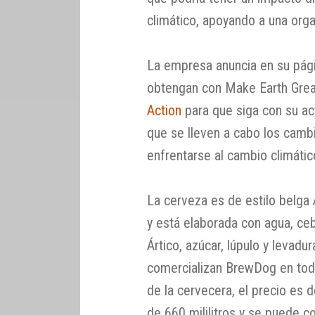
climático, apoyando a una org
La empresa anuncia en su pági
obtengan con Make Earth Grea
Action
para que siga con su act
que se lleven a cabo los cambi
enfrentarse al cambio climátic
La cerveza es de estilo belga 
y está elaborada con agua, ceb
Ártico, azúcar, lúpulo y levadu
comercializan BrewDog en tod
de la cervecera, el precio es d
de 660 mililitros y se puede 