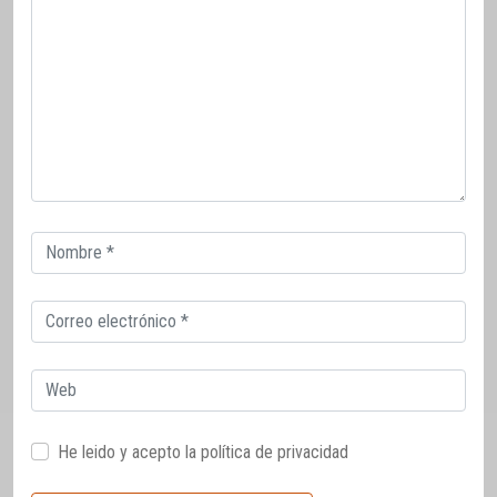
Correo
electrónico
Correo
electrónico
Web
He leido y acepto la
política de privacidad