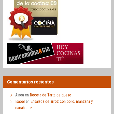
Comentarios recientes
Ainoa
en
Receta de Tarta de queso
Isabel
en
Ensalada de arroz con pollo, manzana y
cacahuete