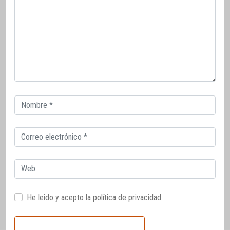
Correo
electrónico
Correo
electrónico
Web
He leido y acepto la
política de privacidad