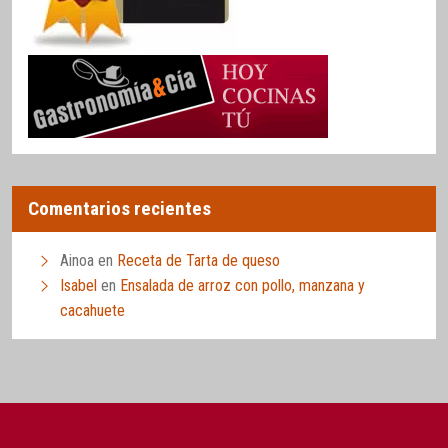
Comentarios recientes
Ainoa
en
Receta de Tarta de queso
Isabel
en
Ensalada de arroz con pollo, manzana y
cacahuete