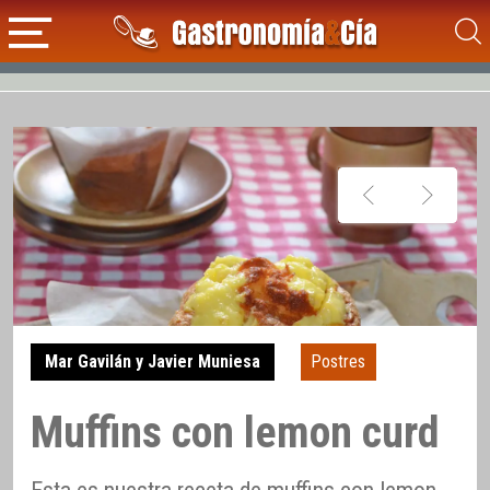
Mar Gavilán y Javier Muniesa
Postres
Muffins con lemon curd