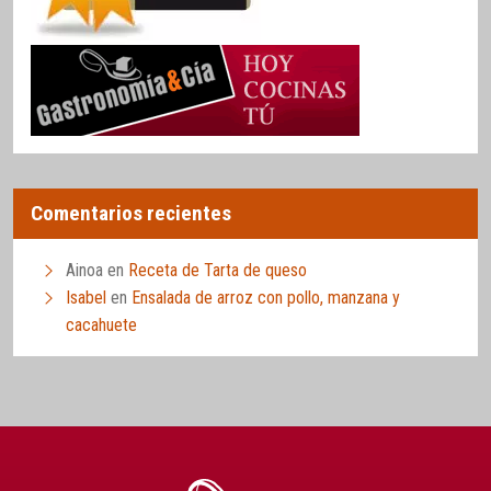
Comentarios recientes
Ainoa
en
Receta de Tarta de queso
Isabel
en
Ensalada de arroz con pollo, manzana y
cacahuete