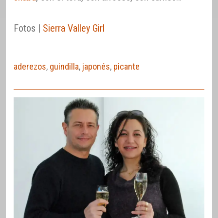
Fotos |
Sierra Valley Girl
aderezos
,
guindilla
,
japonés
,
picante