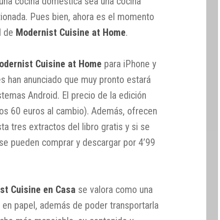
 una cocina doméstica sea una cocina
tionada. Pues bien, ahora es el momento
l
de
Modernist Cuisine at Home
.
dernist Cuisine at Home
para iPhone y
res han anunciado que muy pronto estará
stemas Android. El precio de la edición
unos 60 euros al cambio). Además, ofrecen
a tres extractos del libro gratis y si se
, se pueden comprar y descargar por 4’99
st Cuisine en Casa
se valora como una
n en papel, además de poder transportarla