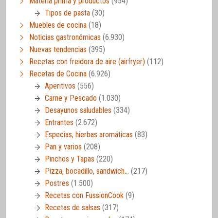
Materia prima y productos
(954)
Tipos de pasta
(30)
Muebles de cocina
(18)
Noticias gastronómicas
(6.930)
Nuevas tendencias
(395)
Recetas con freidora de aire (airfryer)
(112)
Recetas de Cocina
(6.926)
Aperitivos
(556)
Carne y Pescado
(1.030)
Desayunos saludables
(334)
Entrantes
(2.672)
Especias, hierbas aromáticas
(83)
Pan y varios
(208)
Pinchos y Tapas
(220)
Pizza, bocadillo, sandwich…
(217)
Postres
(1.500)
Recetas con FussionCook
(9)
Recetas de salsas
(317)