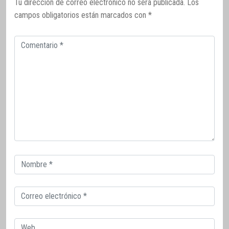
Tu dirección de correo electrónico no será publicada.
Los
campos obligatorios están marcados con
*
Comentario
Correo
electrónico
Correo
electrónico
Web