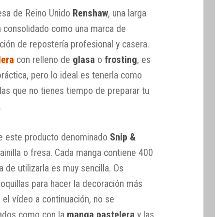
resa de Reino Unido
Renshaw
, una larga
ha consolidado como una marca de
ción de repostería profesional y casera.
lera
con relleno de
glasa
o
frosting
, es
áctica, pero lo ideal es tenerla como
las que no tienes tiempo de preparar tu
.
 de este producto denominado
Snip &
vainilla o fresa. Cada manga contiene 400
 de utilizarla es muy sencilla. Os
boquillas para hacer la decoración más
 el vídeo a continuación, no se
tados como con la
manga pastelera
y las