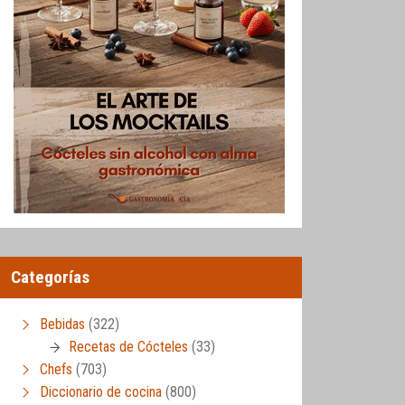
Categorías
Bebidas
(322)
Recetas de Cócteles
(33)
Chefs
(703)
Diccionario de cocina
(800)