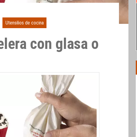
Utensilios de cocina
lera con glasa o