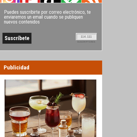
Puedes suscribirte por correo electrónico, te
enviaremos un email cuando se publiquen
nuevos contenidos
114.111
SUSCRIPTORES
Publicidad