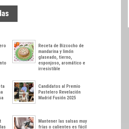
das
ero
Receta de Bizcocho de
mandarina y limón
glaseado, tierno,
ánto
esponjoso, aromático e
irresistible
eta
Candidatos al Premio
na
Pastelero Revelación
sa
Madrid Fusión 2025
t
Mantener las salsas muy
las
frías o calientes es fácil