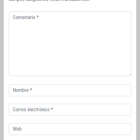
Comentario
Correo
electrónico
Correo
electrónico
Web