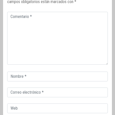
campos obligatorios están marcados con
*
Comentario
Correo
electrónico
Correo
electrónico
Web