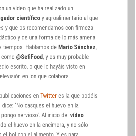
on un vídeo que ha realizado un
lgador científico
y agroalimentario al que
les y que os recomendamos con firmeza
idáctico y de una forma de lo más amena
os tiempos. Hablamos de
Mario Sánchez
,
be como
@SefiFood
, y es muy probable
dio escrito, o que lo hayáis visto en
levisión en los que colabora.
 publicaciones en
Twitter
es la que podéis
e dice: ‘No casques el huevo en la
pongo nervioso’. Al inicio del
vídeo
do el huevo en la encimera, y no sólo
 el bol con el alimento. Y es para