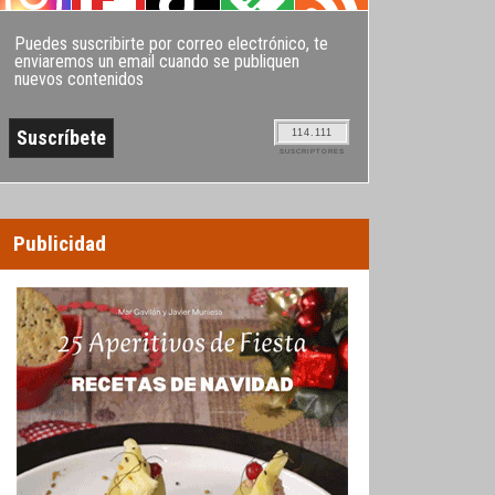
Puedes suscribirte por correo electrónico, te
enviaremos un email cuando se publiquen
nuevos contenidos
114.111
SUSCRIPTORES
Publicidad