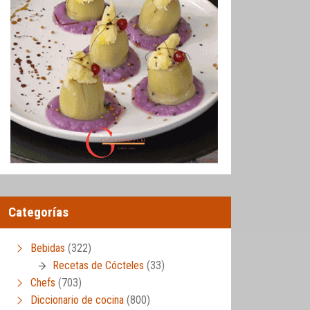
Categorías
Bebidas
(322)
Recetas de Cócteles
(33)
Chefs
(703)
Diccionario de cocina
(800)