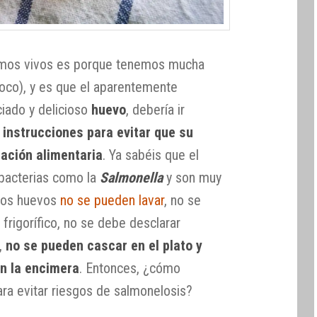
amos vivos es porque tenemos mucha
oco), y es que el aparentemente
ciado y delicioso
huevo
, debería ir
instrucciones para evitar que su
ación alimentaria
. Ya sabéis que el
bacterias como la
Salmonella
y son muy
, los huevos
no se pueden lavar
, no se
 frigorífico, no se debe desclarar
o,
no se pueden cascar en el plato y
n la encimera
. Entonces, ¿cómo
ra evitar riesgos de salmonelosis?