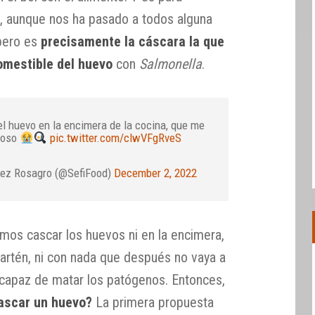
, aunque nos ha pasado a todos alguna
 pero es
precisamente la cáscara la que
omestible del huevo
con
Salmonella
.
l huevo en la encimera de la cocina, que me
ioso
pic.twitter.com/clwVFgRveS
ez Rosagro (@SefiFood)
December 2, 2022
os cascar los huevos ni en la encimera,
o sartén, ni con nada que después no vaya a
capaz de matar los patógenos. Entonces,
cascar un huevo?
La primera propuesta