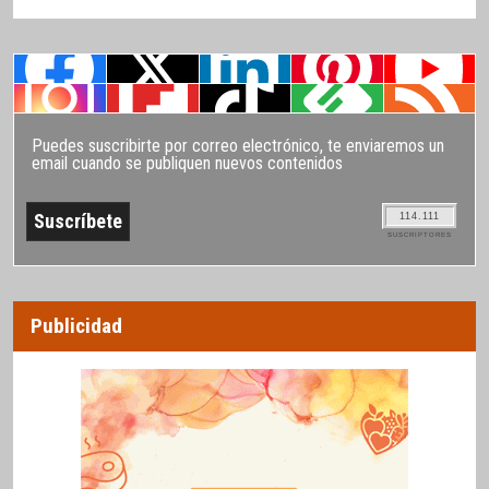
Puedes suscribirte por correo electrónico, te enviaremos un
email cuando se publiquen nuevos contenidos
114.111
SUSCRIPTORES
Publicidad