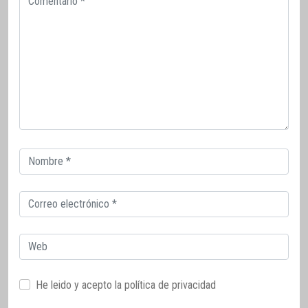
Correo
electrónico
Correo
electrónico
Web
He leido y acepto la
política de privacidad