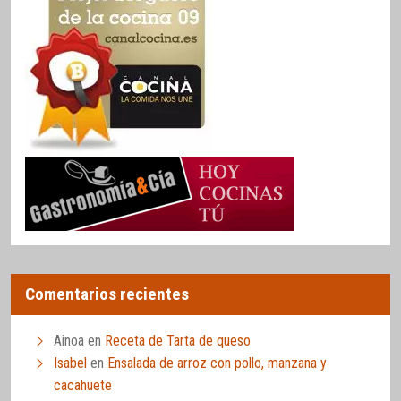
Comentarios recientes
Ainoa
en
Receta de Tarta de queso
Isabel
en
Ensalada de arroz con pollo, manzana y
cacahuete