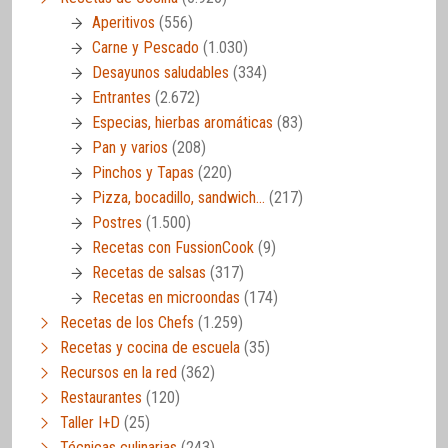
Aperitivos
(556)
Carne y Pescado
(1.030)
Desayunos saludables
(334)
Entrantes
(2.672)
Especias, hierbas aromáticas
(83)
Pan y varios
(208)
Pinchos y Tapas
(220)
Pizza, bocadillo, sandwich…
(217)
Postres
(1.500)
Recetas con FussionCook
(9)
Recetas de salsas
(317)
Recetas en microondas
(174)
Recetas de los Chefs
(1.259)
Recetas y cocina de escuela
(35)
Recursos en la red
(362)
Restaurantes
(120)
Taller I+D
(25)
Técnicas culinarias
(243)