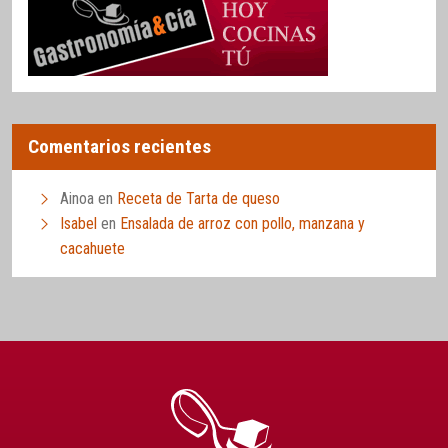
Comentarios recientes
Ainoa
en
Receta de Tarta de queso
Isabel
en
Ensalada de arroz con pollo, manzana y
cacahuete