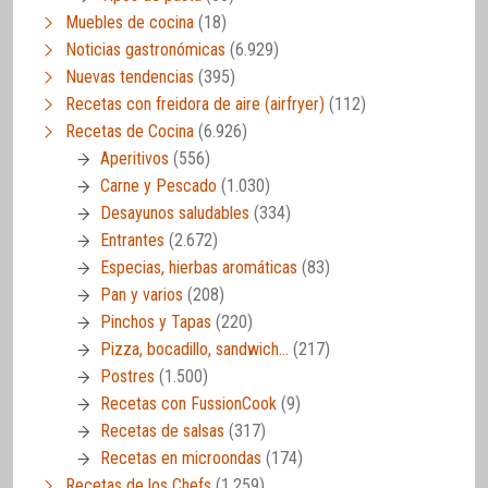
Muebles de cocina
(18)
Noticias gastronómicas
(6.929)
Nuevas tendencias
(395)
Recetas con freidora de aire (airfryer)
(112)
Recetas de Cocina
(6.926)
Aperitivos
(556)
Carne y Pescado
(1.030)
Desayunos saludables
(334)
Entrantes
(2.672)
Especias, hierbas aromáticas
(83)
Pan y varios
(208)
Pinchos y Tapas
(220)
Pizza, bocadillo, sandwich…
(217)
Postres
(1.500)
Recetas con FussionCook
(9)
Recetas de salsas
(317)
Recetas en microondas
(174)
Recetas de los Chefs
(1.259)