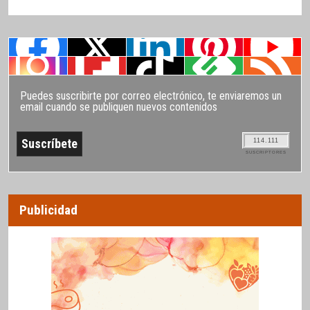
Puedes suscribirte por correo electrónico, te enviaremos un
email cuando se publiquen nuevos contenidos
114.111
SUSCRIPTORES
Publicidad