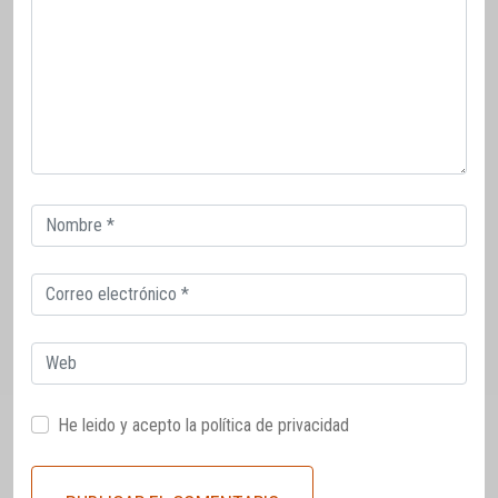
Correo
electrónico
Correo
electrónico
Web
He leido y acepto la
política de privacidad