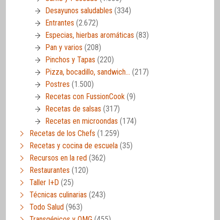
Desayunos saludables
(334)
Entrantes
(2.672)
Especias, hierbas aromáticas
(83)
Pan y varios
(208)
Pinchos y Tapas
(220)
Pizza, bocadillo, sandwich…
(217)
Postres
(1.500)
Recetas con FussionCook
(9)
Recetas de salsas
(317)
Recetas en microondas
(174)
Recetas de los Chefs
(1.259)
Recetas y cocina de escuela
(35)
Recursos en la red
(362)
Restaurantes
(120)
Taller I+D
(25)
Técnicas culinarias
(243)
Todo Salud
(963)
Transgénicos y OMG
(455)