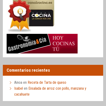
Comentarios recientes
Ainoa
en
Receta de Tarta de queso
Isabel
en
Ensalada de arroz con pollo, manzana y
cacahuete