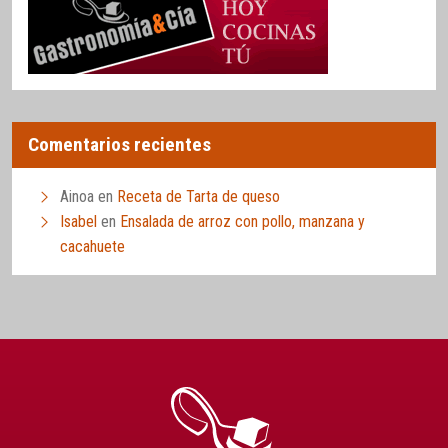
Comentarios recientes
Ainoa
en
Receta de Tarta de queso
Isabel
en
Ensalada de arroz con pollo, manzana y
cacahuete