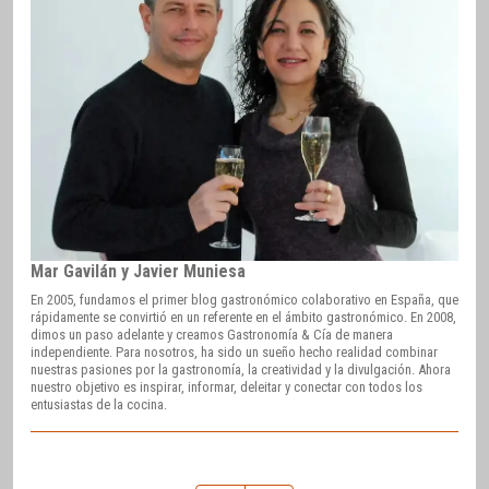
Mar Gavilán y Javier Muniesa
En 2005, fundamos el primer blog gastronómico colaborativo en España, que
rápidamente se convirtió en un referente en el ámbito gastronómico. En 2008,
dimos un paso adelante y creamos Gastronomía & Cía de manera
independiente. Para nosotros, ha sido un sueño hecho realidad combinar
nuestras pasiones por la gastronomía, la creatividad y la divulgación. Ahora
nuestro objetivo es inspirar, informar, deleitar y conectar con todos los
entusiastas de la cocina.