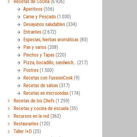
Recetas de Cocina
(6.926)
Aperitivos
(556)
Carne y Pescado
(1.030)
Desayunos saludables
(334)
Entrantes
(2.672)
Especias, hierbas aromáticas
(83)
Pan y varios
(208)
Pinchos y Tapas
(220)
Pizza, bocadillo, sandwich…
(217)
Postres
(1.500)
Recetas con FussionCook
(9)
Recetas de salsas
(317)
Recetas en microondas
(174)
Recetas de los Chefs
(1.259)
Recetas y cocina de escuela
(35)
Recursos en la red
(362)
Restaurantes
(120)
Taller I+D
(25)