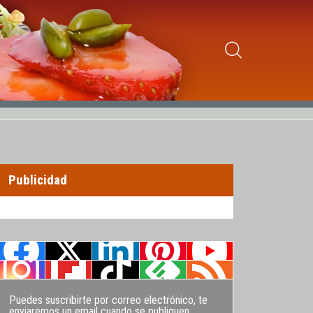
Publicidad
Puedes suscribirte por correo electrónico, te
enviaremos un email cuando se publiquen