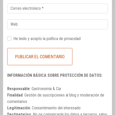
Correo
electrónico
Web
He leido y acepto la
política de privacidad
INFORMACIÓN BÁSICA SOBRE PROTECCIÓN DE DATOS:
Responsable
: Gastronomía & Cía
Finalidad
: Gestión de suscripciones al blog y moderación de
comentarios
Legitimación
: Consentimiento del interesado
Destinatarios
: No se comunicarán los datos a terceros, salvo