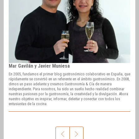
Mar Gavilán y Javier Muniesa
En 2005, fundamos el primer blog gastronómico colaborativo en España, que
rápidamente se convirtió en un referente en el ámbito gastronómico. En 2008,
dimos un paso adelante y creamos Gastronomía & Cía de manera
independiente. Para nosotros, ha sido un sueño hecho realidad combinar
nuestras pasiones por la gastronomía, la creatividad y la divulgación. Ahora
nuestro objetivo es inspirar, informar, deleitar y conectar con todos los
entusiastas de la cocina.