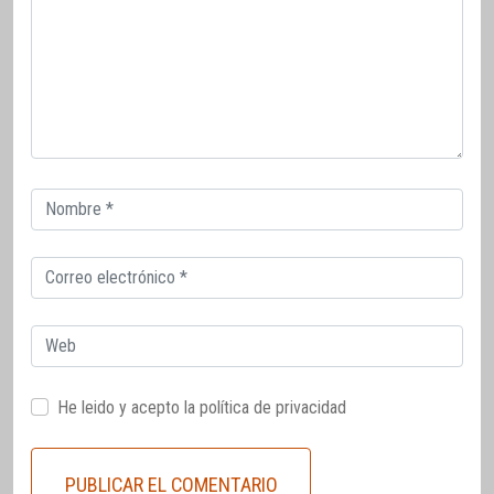
Correo
electrónico
Correo
electrónico
Web
He leido y acepto la
política de privacidad