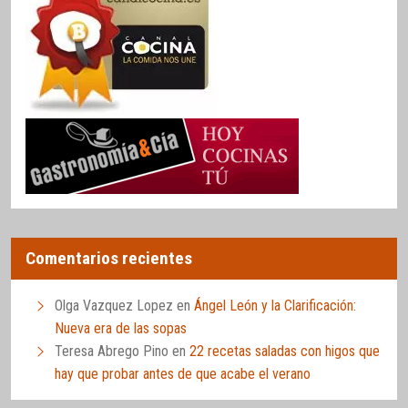
Comentarios recientes
Olga Vazquez Lopez
en
Ángel León y la Clarificación:
Nueva era de las sopas
Teresa Abrego Pino
en
22 recetas saladas con higos que
hay que probar antes de que acabe el verano