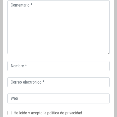
Comentario
Correo
electrónico
Correo
electrónico
Web
He leido y acepto la
política de privacidad