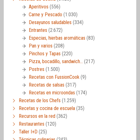
Aperitivos
(556)
Carne y Pescado
(1.030)
Desayunos saludables
(334)
Entrantes
(2.672)
Especias, hierbas aromáticas
(83)
Pan y varios
(208)
Pinchos y Tapas
(220)
Pizza, bocadillo, sandwich…
(217)
Postres
(1.500)
Recetas con FussionCook
(9)
Recetas de salsas
(317)
Recetas en microondas
(174)
Recetas de los Chefs
(1.259)
Recetas y cocina de escuela
(35)
Recursos en la red
(362)
Restaurantes
(120)
Taller I+D
(25)
Técnicas culinarias
(243)