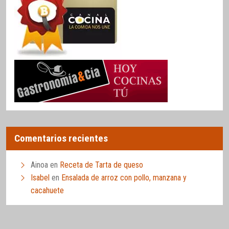
Comentarios recientes
Ainoa
en
Receta de Tarta de queso
Isabel
en
Ensalada de arroz con pollo, manzana y
cacahuete