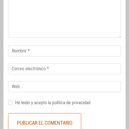
Correo
electrónico
Correo
electrónico
Web
He leido y acepto la
política de privacidad