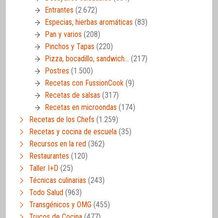
Entrantes
(2.672)
Especias, hierbas aromáticas
(83)
Pan y varios
(208)
Pinchos y Tapas
(220)
Pizza, bocadillo, sandwich…
(217)
Postres
(1.500)
Recetas con FussionCook
(9)
Recetas de salsas
(317)
Recetas en microondas
(174)
Recetas de los Chefs
(1.259)
Recetas y cocina de escuela
(35)
Recursos en la red
(362)
Restaurantes
(120)
Taller I+D
(25)
Técnicas culinarias
(243)
Todo Salud
(963)
Transgénicos y OMG
(455)
Trucos de Cocina
(477)