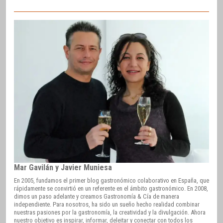
Mar Gavilán y Javier Muniesa
En 2005, fundamos el primer blog gastronómico colaborativo en España, que
rápidamente se convirtió en un referente en el ámbito gastronómico. En 2008,
dimos un paso adelante y creamos Gastronomía & Cía de manera
independiente. Para nosotros, ha sido un sueño hecho realidad combinar
nuestras pasiones por la gastronomía, la creatividad y la divulgación. Ahora
nuestro objetivo es inspirar, informar, deleitar y conectar con todos los