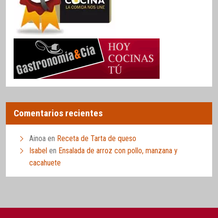
Comentarios recientes
Ainoa
en
Receta de Tarta de queso
Isabel
en
Ensalada de arroz con pollo, manzana y
cacahuete