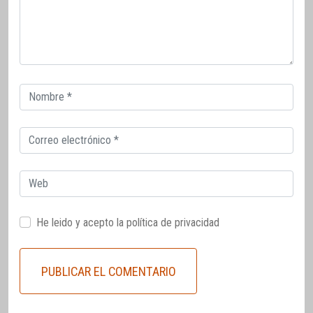
Correo
electrónico
Correo
electrónico
Web
He leido y acepto la
política de privacidad