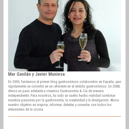
Mar Gavilán y Javier Muniesa
En 2005, fundamos el primer blog gastronómico colaborativo en España, que
rápidamente se convirtió en un referente en el ámbito gastronómico. En 2008,
dimos un paso adelante y creamos Gastronomía & Cía de manera
independiente. Para nosotros, ha sido un sueño hecho realidad combinar
nuestras pasiones por la gastronomía, la creatividad y la divulgación. Ahora
nuestro objetivo es inspirar, informar, deleitar y conectar con todos los
entusiastas de la cocina.