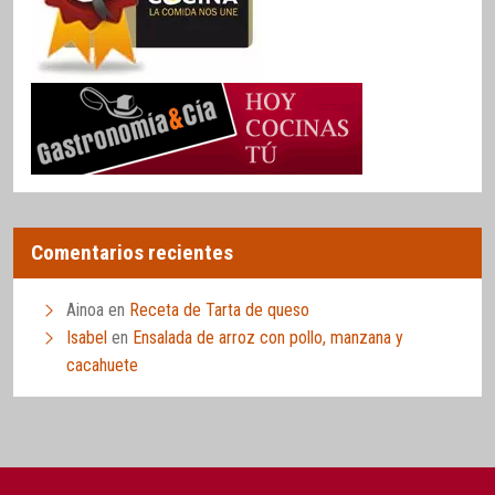
Comentarios recientes
Ainoa
en
Receta de Tarta de queso
Isabel
en
Ensalada de arroz con pollo, manzana y
cacahuete