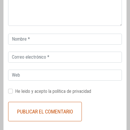
Correo
electrónico
Correo
electrónico
Web
He leido y acepto la
política de privacidad