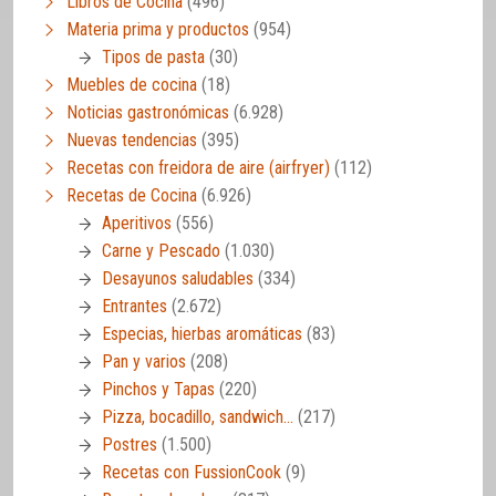
Libros de Cocina
(496)
Materia prima y productos
(954)
Tipos de pasta
(30)
Muebles de cocina
(18)
Noticias gastronómicas
(6.928)
Nuevas tendencias
(395)
Recetas con freidora de aire (airfryer)
(112)
Recetas de Cocina
(6.926)
Aperitivos
(556)
Carne y Pescado
(1.030)
Desayunos saludables
(334)
Entrantes
(2.672)
Especias, hierbas aromáticas
(83)
Pan y varios
(208)
Pinchos y Tapas
(220)
Pizza, bocadillo, sandwich…
(217)
Postres
(1.500)
Recetas con FussionCook
(9)