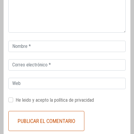
Correo
electrónico
Correo
electrónico
Web
He leido y acepto la
política de privacidad