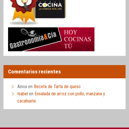
Comentarios recientes
Ainoa
en
Receta de Tarta de queso
Isabel
en
Ensalada de arroz con pollo, manzana y
cacahuete