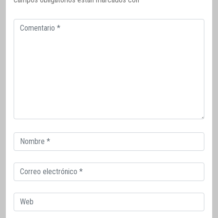
Comentario
Correo
electrónico
Correo
electrónico
Web