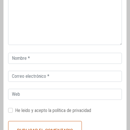
Correo
electrónico
Correo
electrónico
Web
He leido y acepto la
política de privacidad