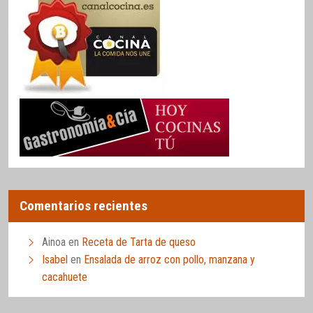
Comentarios recientes
Ainoa
en
Receta de Tarta de queso
Isabel
en
Ensalada de arroz con pollo, manzana y
cacahuete