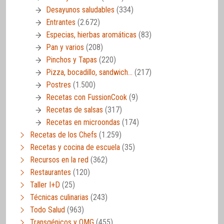
Desayunos saludables
(334)
Entrantes
(2.672)
Especias, hierbas aromáticas
(83)
Pan y varios
(208)
Pinchos y Tapas
(220)
Pizza, bocadillo, sandwich…
(217)
Postres
(1.500)
Recetas con FussionCook
(9)
Recetas de salsas
(317)
Recetas en microondas
(174)
Recetas de los Chefs
(1.259)
Recetas y cocina de escuela
(35)
Recursos en la red
(362)
Restaurantes
(120)
Taller I+D
(25)
Técnicas culinarias
(243)
Todo Salud
(963)
Transgénicos y OMG
(455)