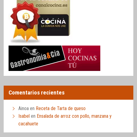
Comentarios recientes
Ainoa
en
Receta de Tarta de queso
Isabel
en
Ensalada de arroz con pollo, manzana y
cacahuete