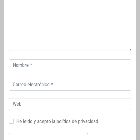
Correo
electrónico
Correo
electrónico
Web
He leido y acepto la
política de privacidad