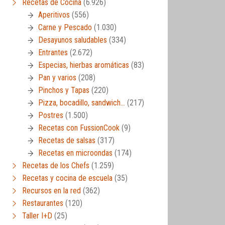
Recetas de Cocina
(6.926)
Aperitivos
(556)
Carne y Pescado
(1.030)
Desayunos saludables
(334)
Entrantes
(2.672)
Especias, hierbas aromáticas
(83)
Pan y varios
(208)
Pinchos y Tapas
(220)
Pizza, bocadillo, sandwich…
(217)
Postres
(1.500)
Recetas con FussionCook
(9)
Recetas de salsas
(317)
Recetas en microondas
(174)
Recetas de los Chefs
(1.259)
Recetas y cocina de escuela
(35)
Recursos en la red
(362)
Restaurantes
(120)
Taller I+D
(25)