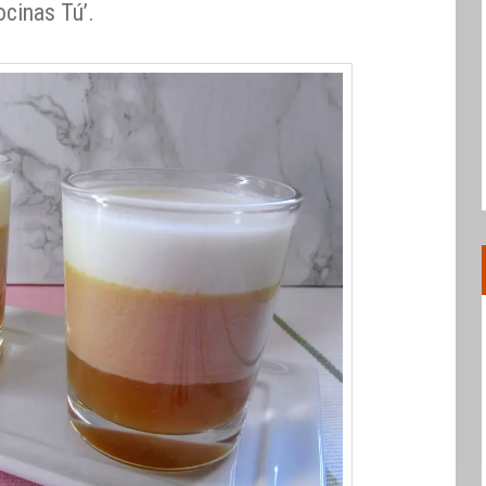
ocinas Tú’.