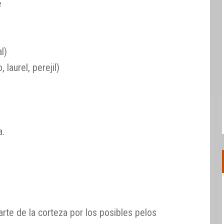
e
l)
 laurel, perejil)
a.
arte de la corteza por los posibles pelos