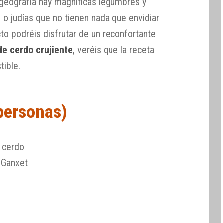
geografía hay magníficas legumbres y
s o judías que no tienen nada que envidiar
cto podréis disfrutar de un reconfortante
de cerdo crujiente
, veréis que la receta
tible.
 personas)
 cerdo
 Ganxet