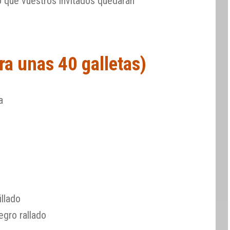
o que vuestros invitados quedarán
ra unas 40 galletas)
a
illado
gro rallado