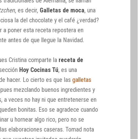
s tradicionales de Alemania, se llaman
tzchen
, es decir,
Galletas de moca
, una
ciosa la del chocolate y el café ¿verdad?
r a poner esta receta repostera en
nte antes de que llegue la Navidad.
ues Cristina comparte la
receta de
 sección
Hoy Cocinas Tú
, es una
 de hacer. Lo cierto es que las
galletas
 pues mezclando buenos ingredientes y
, a veces no hay ni que entretenerse en
 queden bonitas. Eso se agradece cuando
nar u hornear algo rico, pero no se
e las elaboraciones caseras. Tomad nota