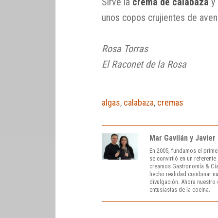
Sirve la
crema de calabaza
y
unos copos crujientes de aven
Rosa Torras
El Raconet de la Rosa
algas
,
calabaza
,
cremas
Mar Gavilán y Javier
En 2005, fundamos el prime
se convirtió en un referent
creamos Gastronomía & Cía
hecho realidad combinar nue
divulgación. Ahora nuestro o
entusiastas de la cocina.