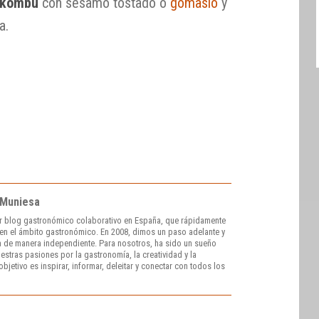
kombu
con sésamo tostado o
gomasio
y
a.
 Muniesa
r blog gastronómico colaborativo en España, que rápidamente
e en el ámbito gastronómico. En 2008, dimos un paso adelante y
 de manera independiente. Para nosotros, ha sido un sueño
stras pasiones por la gastronomía, la creatividad y la
bjetivo es inspirar, informar, deleitar y conectar con todos los