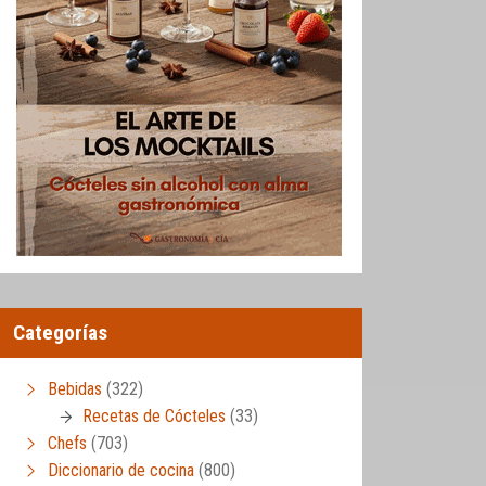
Categorías
Bebidas
(322)
Recetas de Cócteles
(33)
Chefs
(703)
Diccionario de cocina
(800)