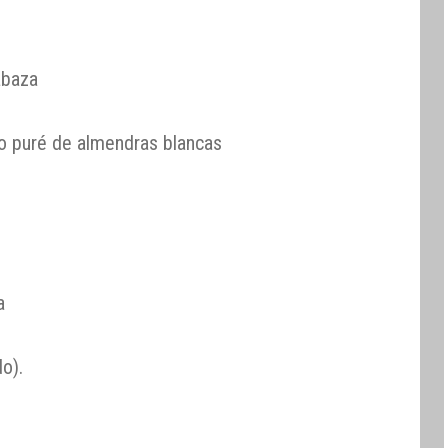
abaza
o puré de almendras blancas
a
o).