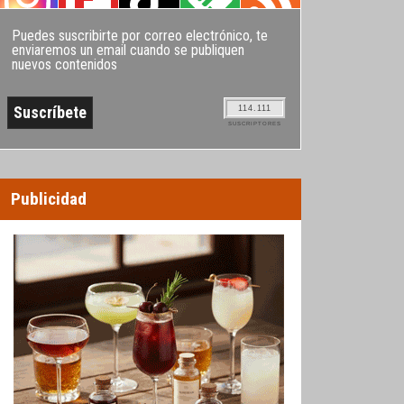
Puedes suscribirte por correo electrónico, te
enviaremos un email cuando se publiquen
nuevos contenidos
114.111
SUSCRIPTORES
Publicidad