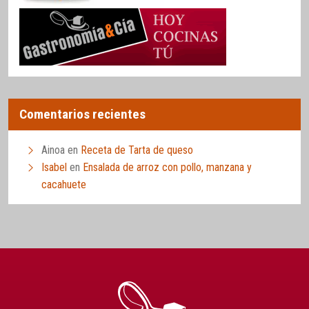
Comentarios recientes
Ainoa
en
Receta de Tarta de queso
Isabel
en
Ensalada de arroz con pollo, manzana y
cacahuete