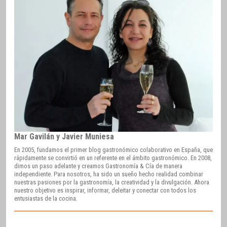
Mar Gavilán y Javier Muniesa
En 2005, fundamos el primer blog gastronómico colaborativo en España, que
rápidamente se convirtió en un referente en el ámbito gastronómico. En 2008,
dimos un paso adelante y creamos Gastronomía & Cía de manera
independiente. Para nosotros, ha sido un sueño hecho realidad combinar
nuestras pasiones por la gastronomía, la creatividad y la divulgación. Ahora
nuestro objetivo es inspirar, informar, deleitar y conectar con todos los
entusiastas de la cocina.