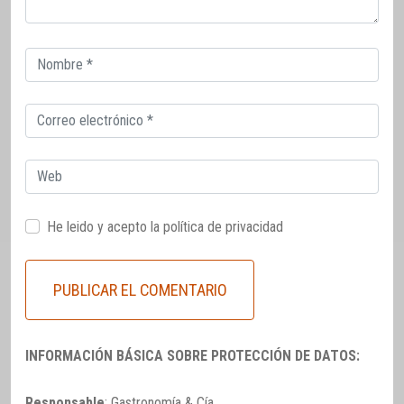
Correo
electrónico
Correo
electrónico
Web
He leido y acepto la
política de privacidad
INFORMACIÓN BÁSICA SOBRE PROTECCIÓN DE DATOS:
Responsable
: Gastronomía & Cía