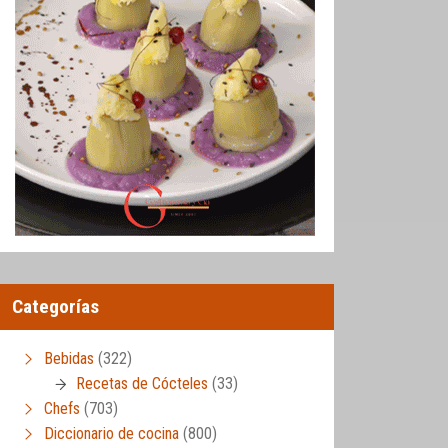
Categorías
Bebidas
(322)
Recetas de Cócteles
(33)
Chefs
(703)
Diccionario de cocina
(800)