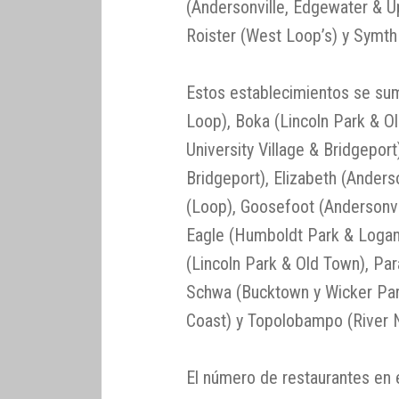
(Andersonville, Edgewater & Up
Roister (West Loop’s) y Symth
Estos establecimientos se sum
Loop), Boka (Lincoln Park & O
University Village & Bridgeport)
Bridgeport), Elizabeth (Ander
(Loop), Goosefoot (Andersonv
Eagle (Humboldt Park & Logan
(Lincoln Park & Old Town), Pa
Schwa (Bucktown y Wicker Park
Coast) y Topolobampo (River N
El número de restaurantes en 