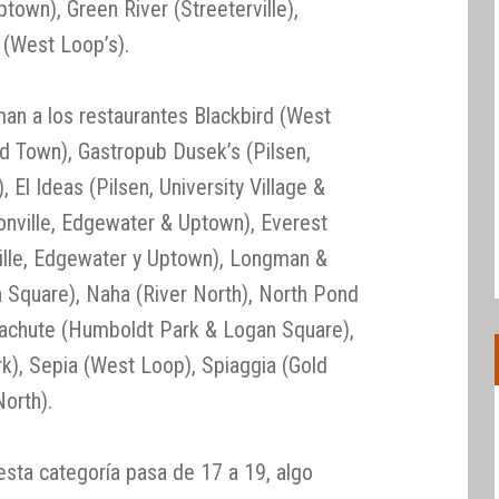
town), Green River (Streeterville),
 (West Loop’s).
an a los restaurantes Blackbird (West
ld Town), Gastropub Dusek’s (Pilsen,
, El Ideas (Pilsen, University Village &
sonville, Edgewater & Uptown), Everest
ille, Edgewater y Uptown), Longman &
 Square), Naha (River North), North Pond
rachute (Humboldt Park & Logan Square),
), Sepia (West Loop), Spiaggia (Gold
orth).
esta categoría pasa de 17 a 19, algo