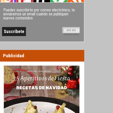
Puedes suscribirte por correo electrónico, te
enviaremos un email cuando se publiquen
nuevos contenidos
114.111
SUSCRIPTORES
Publicidad