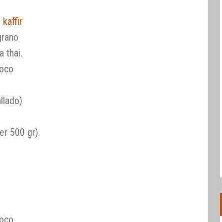
 kaffir
grano
 thai.
coco
llado)
er 500 gr).
coco