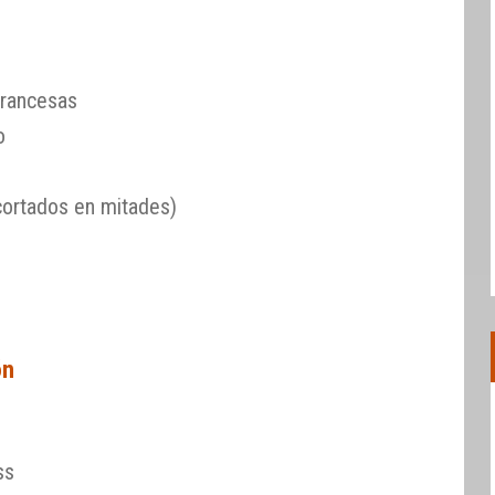
francesas
o
ortados en mitades)
ón
ss