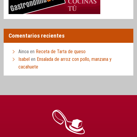
Comentarios recientes
Ainoa
en
Receta de Tarta de queso
Isabel
en
Ensalada de arroz con pollo, manzana y
cacahuete