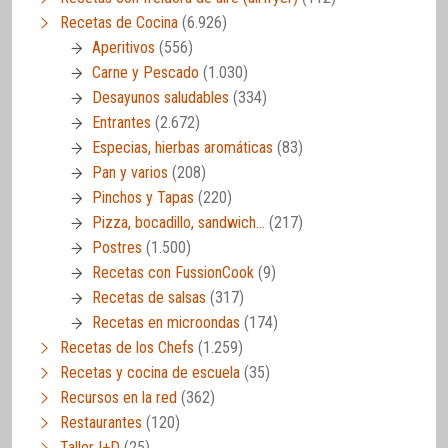
Recetas de Cocina
(6.926)
Aperitivos
(556)
Carne y Pescado
(1.030)
Desayunos saludables
(334)
Entrantes
(2.672)
Especias, hierbas aromáticas
(83)
Pan y varios
(208)
Pinchos y Tapas
(220)
Pizza, bocadillo, sandwich…
(217)
Postres
(1.500)
Recetas con FussionCook
(9)
Recetas de salsas
(317)
Recetas en microondas
(174)
Recetas de los Chefs
(1.259)
Recetas y cocina de escuela
(35)
Recursos en la red
(362)
Restaurantes
(120)
Taller I+D
(25)