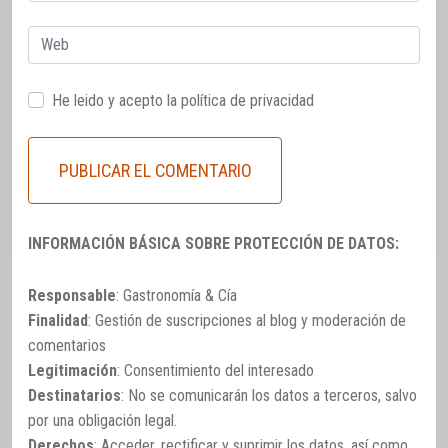
electrónico
Web
He leido y acepto la
política de privacidad
INFORMACIÓN BÁSICA SOBRE PROTECCIÓN DE DATOS:
Responsable
: Gastronomía & Cía
Finalidad
: Gestión de suscripciones al blog y moderación de
comentarios
Legitimación
: Consentimiento del interesado
Destinatarios
: No se comunicarán los datos a terceros, salvo
por una obligación legal.
Derechos
: Acceder, rectificar y suprimir los datos, así como